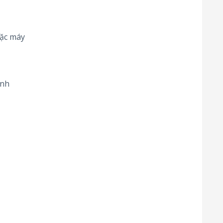
oặc máy
ính