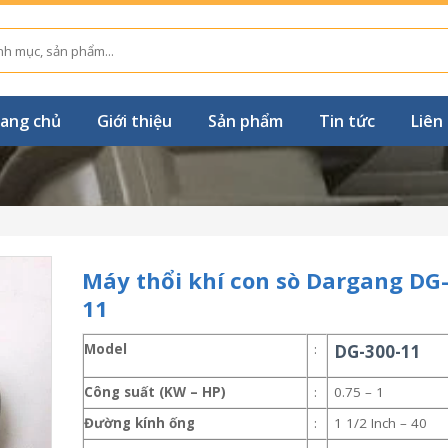
ang chủ
Giới thiệu
Sản phẩm
Tin tức
Liên
Máy thổi khí con sò Dargang DG
11
Model
:
DG-300-11
Công suất (KW – HP)
:
0.75 – 1
Đường kính ống
:
1 1/2 Inch – 40