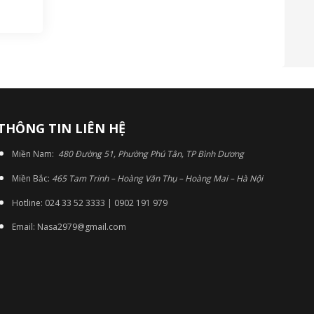
THÔNG TIN LIÊN HỆ
Miền Nam:
480 Đường 51, Phường Phú Tân, TP Bình Dương
Miền Bắc:
465 Tam Trinh – Hoàng Văn Thụ – Hoàng Mai – Hà Nội
Hotline: 024 33 52 3333 | 0902 191 979
Email: Nasa2979@gmail.com