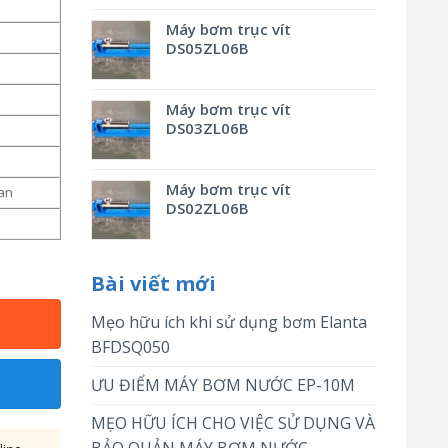
Máy bơm trục vít
DS05ZL06B
Máy bơm trục vít
DS03ZL06B
Máy bơm trục vít
an
DS02ZL06B
Bài viết mới
Mẹo hữu ích khi sử dụng bơm Elanta
BFDSQ050
ƯU ĐIỂM MÁY BƠM NƯỚC EP-10M
MẸO HỮU ÍCH CHO VIỆC SỬ DỤNG VÀ