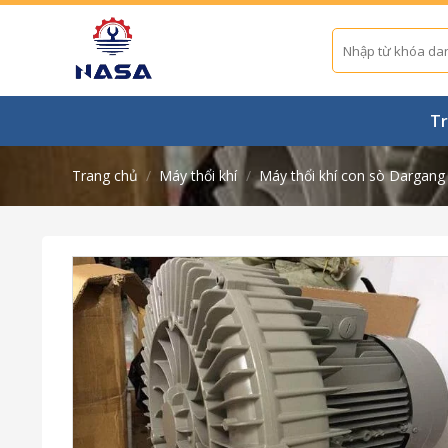
Skip
to
Tìm
kiếm:
content
Tr
Trang chủ
/
Máy thổi khí
/
Máy thổi khí con sò Dargang