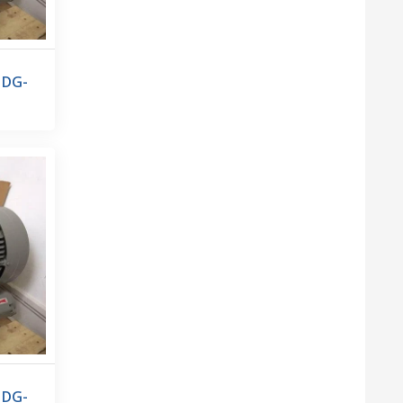
 DG-
 DG-