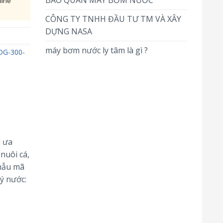
BẢO QUẢN MÁY BƠM NƯỚC
line
CÔNG TY TNHH ĐẦU TƯ TM VÀ XÂY
DỰNG NASA
máy bơm nước ly tâm là gì ?
 DG-300-
i ưa
nuôi cá,
 mẫu mã
ý nước: