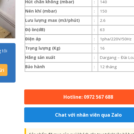
Hút chân không (mbar)
:
140
Nén khí (mbar)
:
150
Lưu lượng max (m3/phút)
:
2.6
Độ ồn(dB)
:
63
Điện áp
:
1pha/220V/50Hz
Trọng lượng (Kg)
:
16
 tôi
Hãng sản xuất
:
Dargang – Đài Lo
Bảo hành
:
12 tháng
Hotline: 0972 567 688
Chat với nhân viên qua Zalo