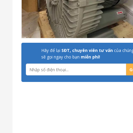
Hãy để lại
SĐT, chuyên viên tư vấn
của chúng
sẽ gọi ngay cho bạn
miễn phí!