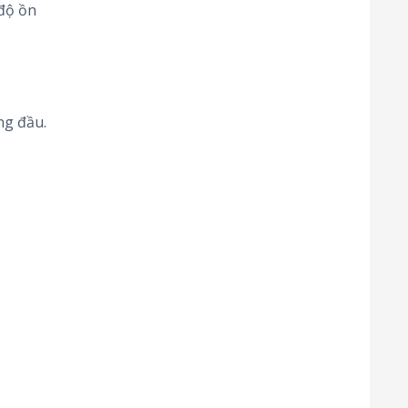
 độ ồn
ng đầu.