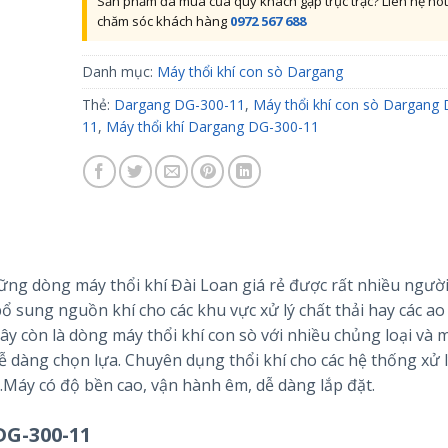
Sản phẩm đã mua của quý khách gặp trục trặc? Liên hệ hot
chăm sóc khách hàng
0972 567 688
Danh mục:
Máy thổi khí con sò Dargang
Thẻ:
Dargang DG-300-11
,
Máy thổi khí con sò Dargang
11
,
Máy thổi khí Dargang DG-300-11
ững dòng máy thổi khí Đài Loan giá rẻ được rất nhiều ngườ
 sung nguồn khí cho các khu vực xử lý chất thải hay các ao 
y còn là dòng máy thổi khí con sò với nhiều chủng loại và
 dàng chọn lựa. Chuyên dụng thổi khí cho các hệ thống xử l
…Máy có độ bền cao, vận hành êm, dễ dàng lắp đặt.
DG-300-11