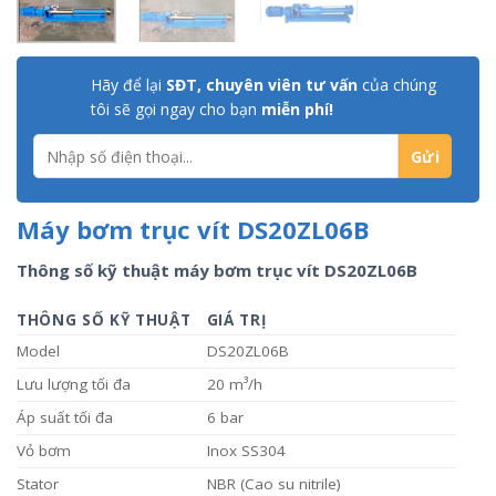
Hãy để lại
SĐT, chuyên viên tư vấn
của chúng
tôi sẽ gọi ngay cho bạn
miễn phí!
Máy bơm trục vít DS20ZL06B
Thông số kỹ thuật máy bơm trục vít DS20ZL06B
THÔNG SỐ KỸ THUẬT
GIÁ TRỊ
Model
DS20ZL06B
Lưu lượng tối đa
20 m³/h
Áp suất tối đa
6 bar
Vỏ bơm
Inox SS304
Stator
NBR (Cao su nitrile)