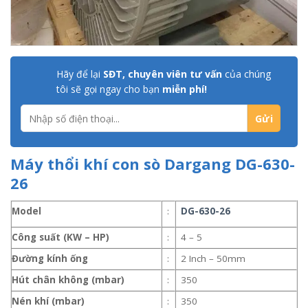
Hãy để lại
SĐT, chuyên viên tư vấn
của chúng
tôi sẽ gọi ngay cho bạn
miễn phí!
Máy thổi khí con sò Dargang DG-630-
26
Model
:
DG-630-26
Công suất (KW – HP)
:
4 – 5
Đường kính ống
:
2 Inch – 50mm
Hút chân không (mbar)
:
350
Nén khí (mbar)
:
350