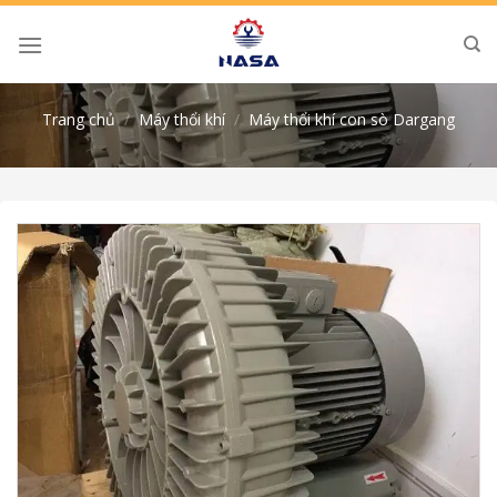
Skip
to
content
Trang chủ
/
Máy thổi khí
/
Máy thổi khí con sò Dargang