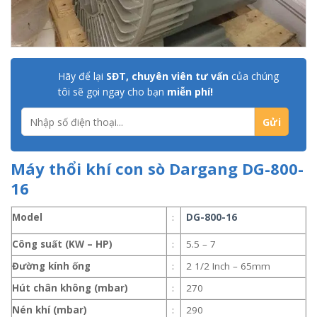
Hãy để lại
SĐT, chuyên viên tư vấn
của chúng
tôi sẽ gọi ngay cho bạn
miễn phí!
Máy thổi khí con sò Dargang DG-800-
16
Model
:
DG-800-16
Công suất (KW – HP)
:
5.5 – 7
Đường kính ống
:
2 1/2 Inch – 65mm
Hút chân không (mbar)
:
270
Nén khí (mbar)
:
290