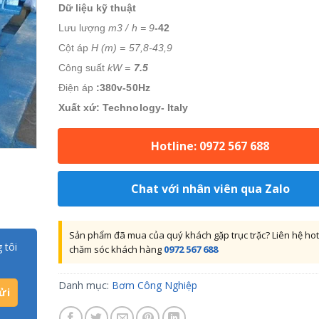
Dữ liệu kỹ thuật
Lưu lượng
m3 / h = 9
-42
Cột áp
H (m) = 57,8-43,9
Công suất
kW =
7.5
Điện áp
:380v-50Hz
Xuất xứ: Technology- Italy
Hotline: 0972 567 688
Chat với nhân viên qua Zalo
Sản phẩm đã mua của quý khách gặp trục trặc? Liên hệ hot
 tôi
chăm sóc khách hàng
0972 567 688
Danh mục:
Bơm Công Nghiệp