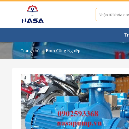
Skip
to
Tìm
kiếm:
content
Tr
Trang chủ
/
Bơm Công Nghiệp