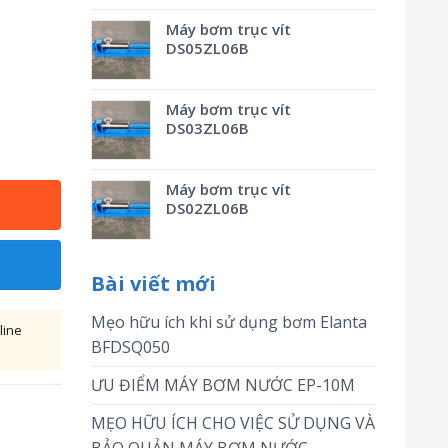
Máy bơm trục vít
DS05ZL06B
Máy bơm trục vít
DS03ZL06B
Máy bơm trục vít
DS02ZL06B
Bài viết mới
Mẹo hữu ích khi sử dụng bơm Elanta
line
BFDSQ050
ƯU ĐIỂM MÁY BƠM NƯỚC EP-10M
MẸO HỮU ÍCH CHO VIỆC SỬ DỤNG VÀ