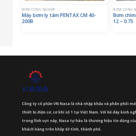
BƠM CÔNG NGHIỆP
BƠM CÔNG N
Máy bơm ly tâm PENTAX CM 40-
Bơm chìm
200B
12 – 0.75
Công ty cổ phần VN Nasa là nhà nhập khẩu và phân phối m
thiết bị điện cơ, cơ khí số 1 tại Việt Nam. Với bề dày kinh 
trong lĩnh vực này, Nasa tự hào là thương hiệu tin dùng c
khách hàng trên khắp 63 tỉnh, thành phố.