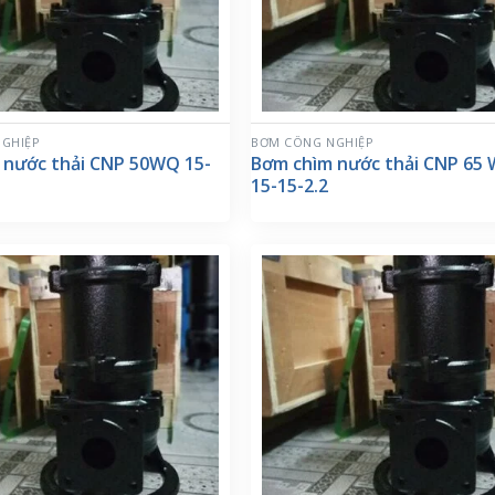
GHIỆP
BƠM CÔNG NGHIỆP
 nước thải CNP 50WQ 15-
Bơm chìm nước thải CNP 65
15-15-2.2