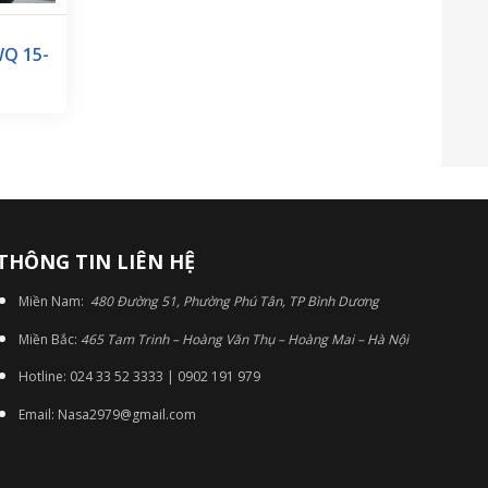
WQ 15-
THÔNG TIN LIÊN HỆ
Miền Nam:
480 Đường 51, Phường Phú Tân, TP Bình Dương
Miền Bắc:
465 Tam Trinh – Hoàng Văn Thụ – Hoàng Mai – Hà Nội
Hotline: 024 33 52 3333 | 0902 191 979
Email: Nasa2979@gmail.com