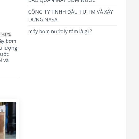
BẢO QUẢN MÁY BƠM NƯỚC
CÔNG TY TNHH ĐẦU TƯ TM VÀ XÂY
DỰNG NASA
máy bơm nước ly tâm là gì ?
ơn 90 %
máy bơm
u lượng,
nước
i và