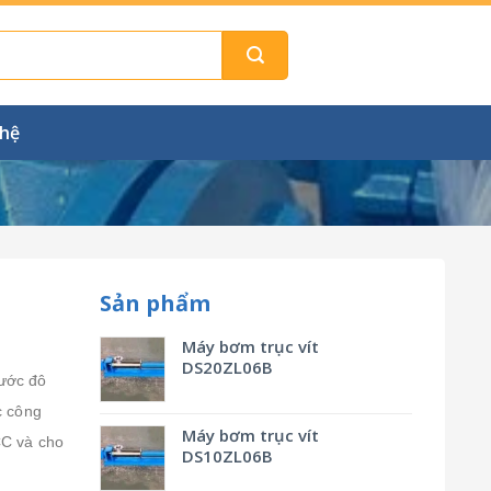
 hệ
Sản phẩm
Máy bơm trục vít
DS20ZL06B
ước đô
c công
Máy bơm trục vít
CC và cho
DS10ZL06B