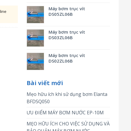
Máy bơm trục vít
line
DS05ZL06B
Máy bơm trục vít
DS03ZL06B
Máy bơm trục vít
DS02ZL06B
Bài viết mới
Mẹo hữu ích khi sử dụng bơm Elanta
BFDSQ050
ƯU ĐIỂM MÁY BƠM NƯỚC EP-10M
MẸO HỮU ÍCH CHO VIỆC SỬ DỤNG VÀ