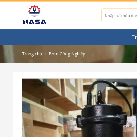
Skip
to
Tìm
kiếm:
content
Tr
Trang chủ
/
Bơm Công Nghiệp