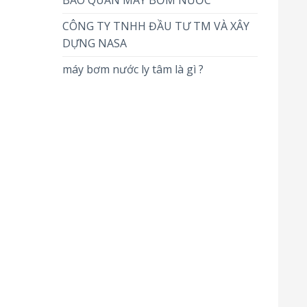
BẢO QUẢN MÁY BƠM NƯỚC
CÔNG TY TNHH ĐẦU TƯ TM VÀ XÂY
DỰNG NASA
máy bơm nước ly tâm là gì ?