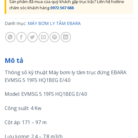
Sản phẩm đã mua của quý khách gặp trục trặc? Liên hệ hotline
chăm sóc khách hàng
0972 567 688
Danh mục:
MÁY BƠM LY TÂM EBARA
Mô tả
Thông số kỹ thuật Máy bơm ly tâm trục đứng EBARA
EVMSG 5 19F5 HQ1BEG E/4.0
Model: EVMSG 5 19F5 HQ1BEG E/4.0
Công suất: 4 Kw
Cột áp: 171 – 97 m
Lưu lượng: 2.4 – 7.8 m3/h