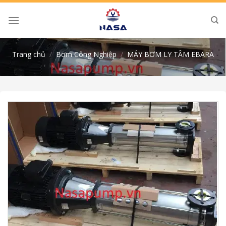
Skip
to
content
Trang chủ
/
Bơm Công Nghiệp
/
MÁY BƠM LY TÂM EBARA