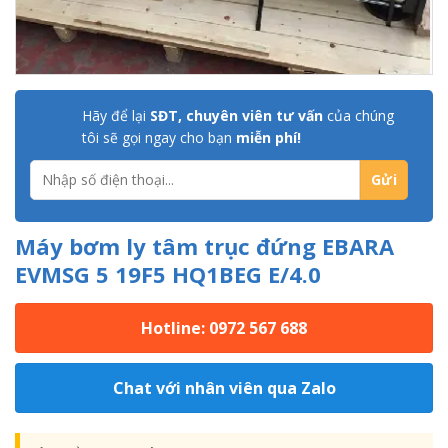
Hãy để lại
SĐT, chuyên viên tư vấn
của chúng
tôi sẽ gọi ngay cho bạn
miễn phí!
Máy bơm ly tâm trục đứng EBARA
EVMSG 5 19F5 HQ1BEG E/4.0
Hotline: 0972 567 688
Chat với nhân viên qua Zalo