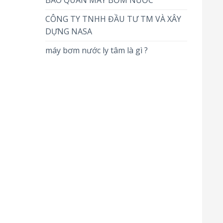
BẢO QUẢN MÁY BƠM NƯỚC
CÔNG TY TNHH ĐẦU TƯ TM VÀ XÂY
DỰNG NASA
máy bơm nước ly tâm là gì ?