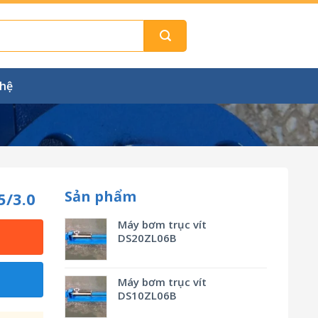
 hệ
Sản phẩm
5/3.0
Máy bơm trục vít
DS20ZL06B
Máy bơm trục vít
DS10ZL06B