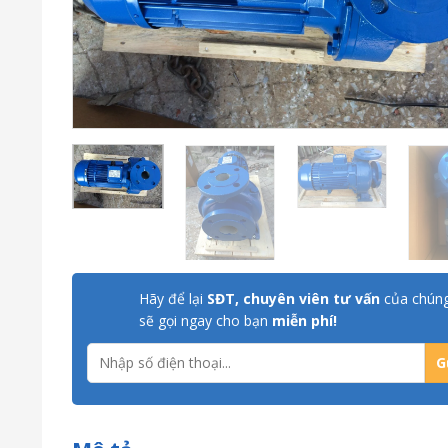
Hãy để lại
SĐT, chuyên viên tư vấn
của chúng
sẽ gọi ngay cho bạn
miễn phí!