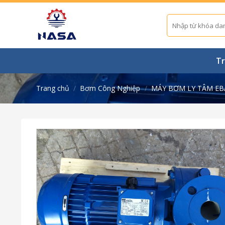
Skip
to
Tìm
kiếm:
content
Tr
Trang chủ
/
Bơm Công Nghiệp
/
MÁY BƠM LY TÂM EB