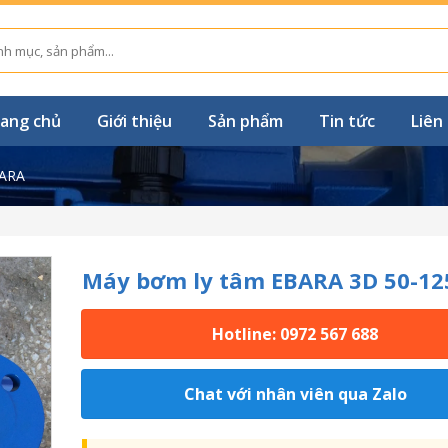
ang chủ
Giới thiệu
Sản phẩm
Tin tức
Liên
ARA
Máy bơm ly tâm EBARA 3D 50-12
Hotline: 0972 567 688
Chat với nhân viên qua Zalo