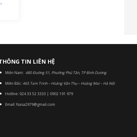
-
THÔNG TIN LIÊN HỆ
Miền Nam:
480 Đường 51, Phường Phú Tân, TP Bình Dương
Miền Bắc:
465 Tam Trinh – Hoàng Văn Thụ – Hoàng Mai – Hà Nội
Hotline: 024 33 52 3333 | 0902 191 979
Email: Nasa2979@gmail.com