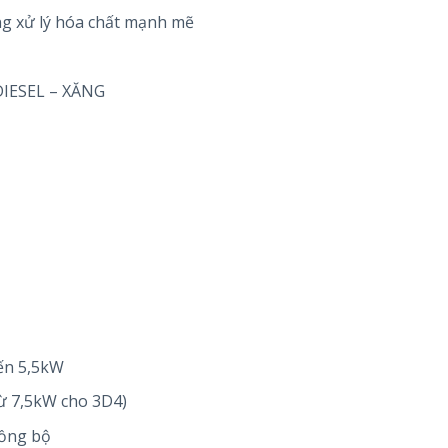
ng xử lý hóa chất mạnh mẽ
DIESEL – XĂNG
đến 5,5kW
từ 7,5kW cho 3D4)
đồng bộ