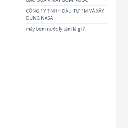
BẢO QUẢN MÁY BƠM NƯỚC
CÔNG TY TNHH ĐẦU TƯ TM VÀ XÂY
DỰNG NASA
máy bơm nước ly tâm là gì ?