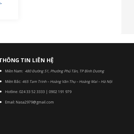
-
THÔNG TIN LIÊN HỆ
Miền Nam:
480 Đường 51, Phường Phú Tân, TP Bình Dương
Miền Bắc:
465 Tam Trinh – Hoàng Văn Thụ – Hoàng Mai – Hà Nội
Hotline: 024 33 52 3333 | 0902 191 979
Email: Nasa2979@gmail.com