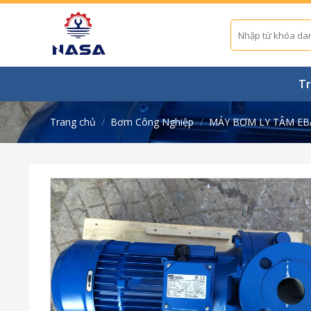
Skip
to
Tìm
kiếm:
content
Tr
Trang chủ
/
Bơm Công Nghiệp
/
MÁY BƠM LY TÂM EB