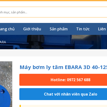
ang chủ
Giới thiệu
Sản phẩm
Tin tức
Liên
ARA
Máy bơm ly tâm EBARA 3D 40-12
Hotline: 0972 567 688
Chat với nhân viên qua Zalo