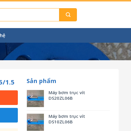
 hệ
Sản phẩm
5/1.5
Máy bơm trục vít
DS20ZL06B
Máy bơm trục vít
DS10ZL06B