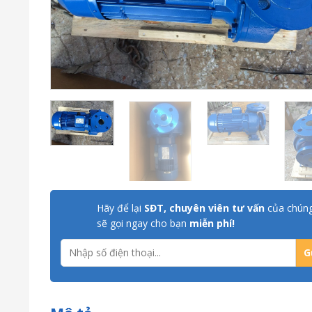
Hãy để lại
SĐT, chuyên viên tư vấn
của chúng
sẽ gọi ngay cho bạn
miễn phí!