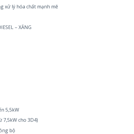
ng xử lý hóa chất mạnh mẽ
DIESEL – XĂNG
đến 5,5kW
từ 7,5kW cho 3D4)
đồng bộ