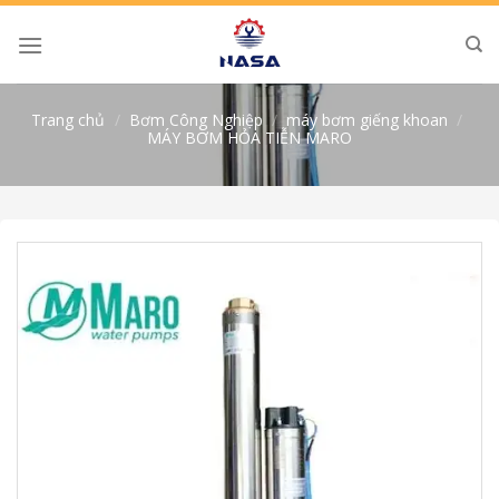
Skip
to
content
Trang chủ
/
Bơm Công Nghiệp
/
máy bơm giếng khoan
/
MÁY BƠM HỎA TIỄN MARO