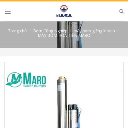
Skip
to
content
Trang chủ
/
Bơm Công Nghiệp
/
máy bơm giếng khoan
/
MÁY BƠM HỎA TIỄN MARO