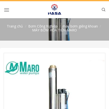
Skip
to
content
Trang chủ
/
Bơm Công Nghiệp
/
máy bơm giếng khoan
/
MÁY BƠM HỎA TIỄN MARO