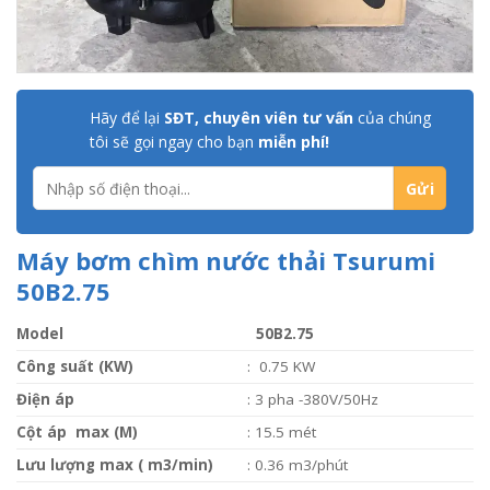
Hãy để lại
SĐT, chuyên viên tư vấn
của chúng
tôi sẽ gọi ngay cho bạn
miễn phí!
Máy bơm chìm nước thải Tsurumi
50B2.75
Model
50B2.75
Công suất (KW)
: 0.75 KW
Điện áp
: 3 pha -380V/50Hz
Cột áp max (M)
: 15.5 mét
Lưu lượng max ( m3/min)
: 0.36 m3/phút