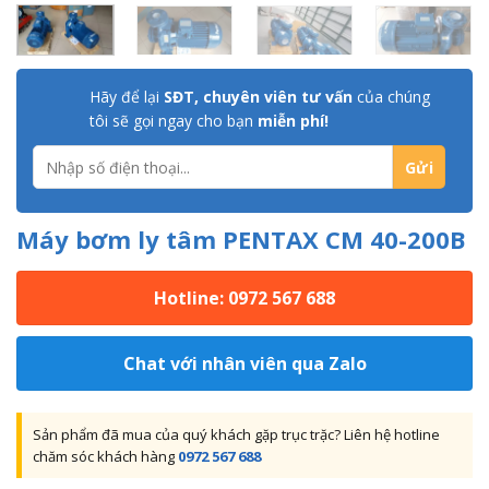
Hãy để lại
SĐT, chuyên viên tư vấn
của chúng
tôi sẽ gọi ngay cho bạn
miễn phí!
Máy bơm ly tâm PENTAX CM 40-200B
Hotline: 0972 567 688
Chat với nhân viên qua Zalo
Sản phẩm đã mua của quý khách gặp trục trặc? Liên hệ hotline
chăm sóc khách hàng
0972 567 688