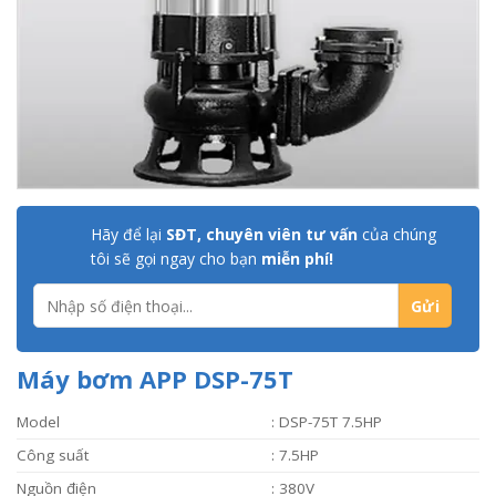
Hãy để lại
SĐT, chuyên viên tư vấn
của chúng
tôi sẽ gọi ngay cho bạn
miễn phí!
Máy bơm APP DSP-75T
Model
: DSP-75T 7.5HP
Công suất
: 7.5HP
Nguồn điện
: 380V