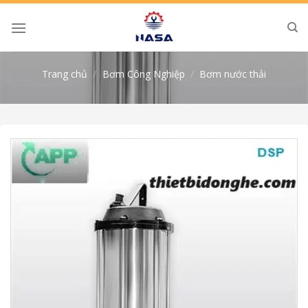
Skip
to
content
Trang chủ
/
Bơm Công Nghiệp
/
Bơm nước thải