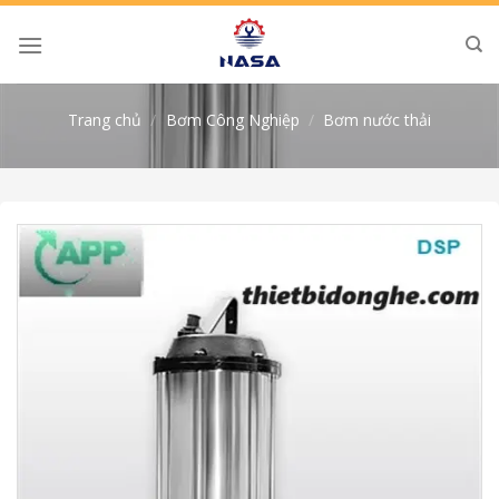
Skip
to
content
Trang chủ
/
Bơm Công Nghiệp
/
Bơm nước thải