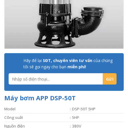
Hãy để lại
SĐT, chuyên viên tư vấn
của chúng
tôi sẽ gọi ngay cho bạn
miễn phí!
Máy bơm APP DSP-50T
Model
: DSP-50T 5HP
Công suất
: 5HP
Nguồn điện
: 380V