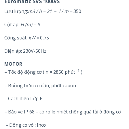
Euromatic SVS 1000/S
Lưu lượng:
m3 / h = 21
–
l / m =
350
Cột áp:
H (m) = 9
Công suất:
kW =
0,75
Điện áp: 230V-50Hz
MOTOR
-1
– Tốc độ động cơ ( n = 2850 phút
)
– Buồng bơm có dầu, phớt cabon
– Cách điện Lớp F
– Bảo vệ IP 68 – có rơ le nhiệt chống quá tải ở động cơ
– Động cơ vỏ : Inox