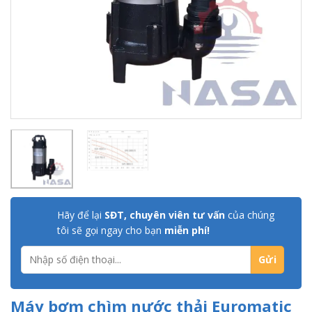
Hãy để lại
SĐT, chuyên viên tư vấn
của chúng
tôi sẽ gọi ngay cho bạn
miễn phí!
Máy bơm chìm nước thải Euromatic