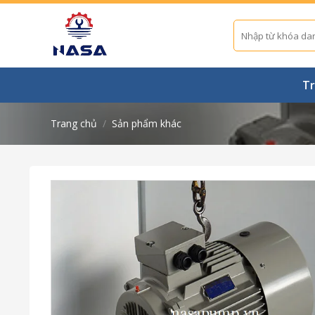
Skip
to
Tìm
kiếm:
content
Tr
Trang chủ
/
Sản phẩm khác