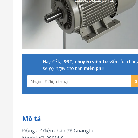
Hãy để lại
SĐT, chuyên viên tư vấn
của chúng
sẽ gọi ngay cho bạn
miễn phí!
Mô tả
Động cơ điện chân đế Guanglu