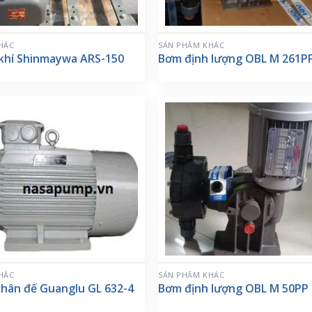
HÁC
SẢN PHẨM KHÁC
 khí Shinmaywa ARS-150
Bơm định lượng OBL M 261P
HÁC
SẢN PHẨM KHÁC
chân đế Guanglu GL 632-4
Bơm định lượng OBL M 50PP