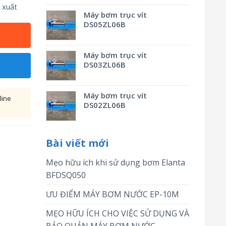
 xuất
Máy bơm trục vít
DS05ZL06B
Máy bơm trục vít
DS03ZL06B
Máy bơm trục vít
line
DS02ZL06B
Bài viết mới
Mẹo hữu ích khi sử dụng bơm Elanta
BFDSQ050
ƯU ĐIỂM MÁY BƠM NƯỚC EP-10M
MẸO HỮU ÍCH CHO VIỆC SỬ DỤNG VÀ