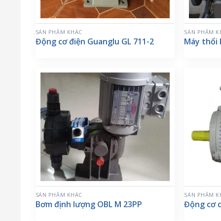
SẢN PHẨM KHÁC
SẢN PHẨM K
Động cơ điện Guanglu GL 711-2
Máy thổi
SẢN PHẨM KHÁC
SẢN PHẨM K
Bơm định lượng OBL M 23PP
Động cơ 