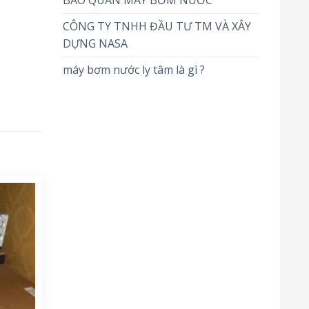
BẢO QUẢN MÁY BƠM NƯỚC
CÔNG TY TNHH ĐẦU TƯ TM VÀ XÂY
DỰNG NASA
máy bơm nước ly tâm là gì ?