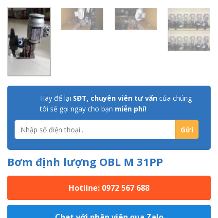
Hãy để lại
SĐT, chuyên viên tư vấn
của chúng
tôi sẽ gọi ngay cho bạn
miễn phí!
Bơm định lượng OBL M 31PP
Hotline: 0972 567 688
Chat với nhân viên qua Zalo