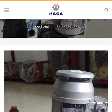
Skip
to
content
Trang chủ
/
Sản phẩm khác