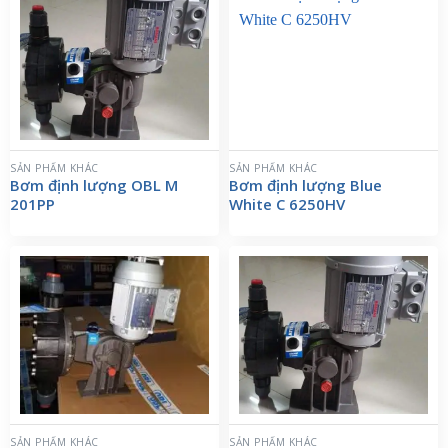
SẢN PHẨM KHÁC
SẢN PHẨM KHÁC
Bơm định lượng OBL M
Bơm định lượng Blue
201PP
White C 6250HV
SẢN PHẨM KHÁC
SẢN PHẨM KHÁC