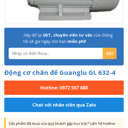
Hãy để lại
SĐT, chuyên viên tư vấn
của chúng
tôi sẽ gọi ngay cho bạn
miễn phí!
Động cơ chân đế Guanglu GL 632-4
Hotline: 0972 567 688
Chat với nhân viên qua Zalo
Sản phẩm đã mua của quý khách gặp trục trặc? Liên hệ hotline