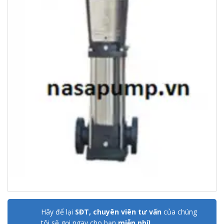
Hãy để lại
SĐT, chuyên viên tư vấn
của chúng
tôi sẽ gọi ngay cho bạn
miễn phí!