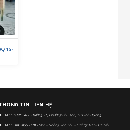
WQ 15-
THÔNG TIN LIÊN HỆ
Miền Nam:
480 Đường 51, Phường Phú Tân, TP Bình Dương
Miền Bắc:
465 Tam Trinh – Hoàng Văn Thụ – Hoàng Mai – Hà Nội