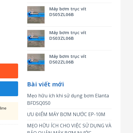
Máy bơm trục vít
DS05ZL06B
Máy bơm trục vít
DS03ZL06B
Máy bơm trục vít
DS02ZL06B
Bài viết mới
Mẹo hữu ích khi sử dụng bơm Elanta
BFDSQ050
line
ƯU ĐIỂM MÁY BƠM NƯỚC EP-10M
MẸO HỮU ÍCH CHO VIỆC SỬ DỤNG VÀ