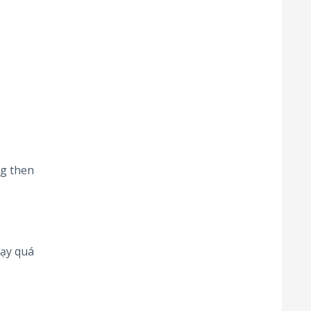
ng then
hạy quá