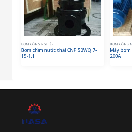
BƠM CÔNG NGHIỆP
BƠM CÔNG N
Bơm chìm nước thải CNP 50WQ 7-
Máy bơm 
15-1.1
200A