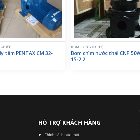
GHIỆP
BƠM CÔNG NGHIỆP
ly tâm PENTAX CM 32-
Bơm chìm nước thải CNP 50
15-2.2
HỖ TRỢ KHÁCH HÀNG
Chính sách bảo mật