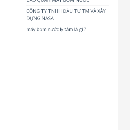
BẢO QUẢN MÁY BƠM NƯỚC
CÔNG TY TNHH ĐẦU TƯ TM VÀ XÂY
DỰNG NASA
máy bơm nước ly tâm là gì ?