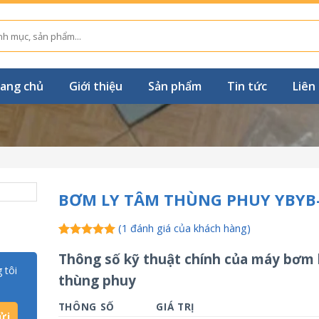
ang chủ
Giới thiệu
Sản phẩm
Tin tức
Liên
BƠM LY TÂM THÙNG PHUY YBYB
(
1
đánh giá của khách hàng)
5.00
1
trên 5
Thông số kỹ thuật chính của máy bơm
dựa trên
đánh giá
 tôi
thùng phuy
THÔNG SỐ
GIÁ TRỊ