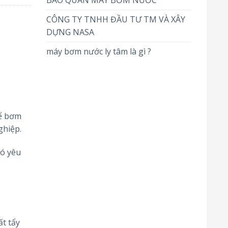
BẢO QUẢN MÁY BƠM NƯỚC
CÔNG TY TNHH ĐẦU TƯ TM VÀ XÂY
DỰNG NASA
máy bơm nước ly tâm là gì ?
để bơm
ghiệp.
có yêu
ất tẩy