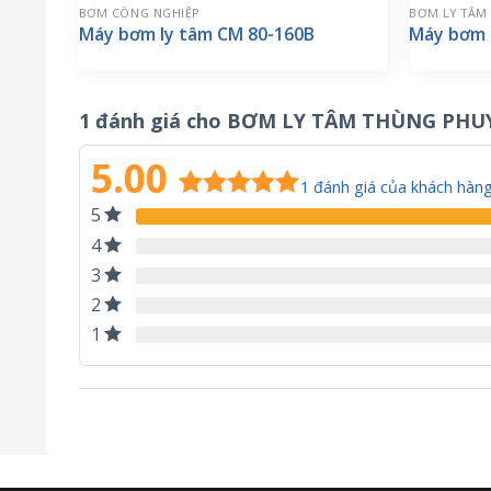
BƠM CÔNG NGHIỆP
BƠM LY TÂM
Máy bơm ly tâm CM 80-160B
Máy bơm 
1 đánh giá cho
BƠM LY TÂM THÙNG PHUY
5.00
1
đánh giá của khách hàn
5
5.00
1
trên 5
dựa trên
4
đánh giá
3
2
1