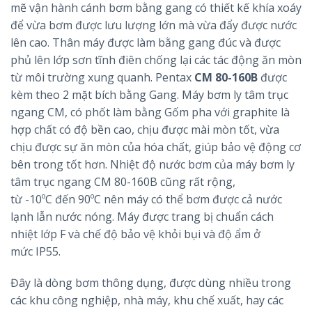
mẽ vận hành cánh bơm bằng gang có thiết kế khía xoáy
để vừa bơm được lưu lượng lớn mà vừa đẩy được nước
lên cao. Thân máy được làm bằng gang đúc và được
phủ lên lớp sơn tĩnh điên chống lại các tác động ăn mòn
từ môi trường xung quanh. Pentax
CM 80-160B
được
kèm theo 2 mặt bích bằng Gang. Máy bơm ly tâm trục
ngang CM, có phốt làm bằng Gốm pha với graphite là
hợp chất có độ bền cao, chịu được mài mòn tốt, vừa
chịu được sự ăn mòn của hóa chất, giúp bảo vệ động cơ
bên trong tốt hơn. Nhiệt độ nước bơm của máy bơm ly
tâm trục ngang CM 80-160B cũng rất rộng,
từ -10ºC đến 90ºC nên máy có thể bơm được cả nước
lạnh lẫn nước nóng. Máy được trang bị chuẩn cách
nhiệt lớp F và chế độ bảo vệ khỏi bụi và độ ẩm ở
mức IP55.
Đây là dòng bơm thông dụng, được dùng nhiều trong
các khu công nghiệp, nhà máy, khu chế xuất, hay các