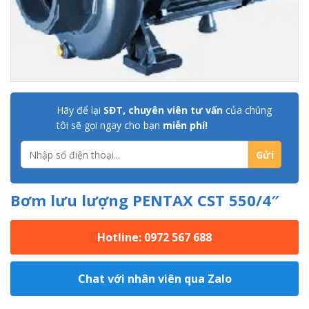
Hãy để lại
SĐT, chuyên viên tư vấn
của chúng
tôi sẽ gọi ngay cho bạn
miễn phí!
Bơm lưu lượng PENTAX CST 550/4″
Hotline: 0972 567 688
Chat với nhân viên qua Zalo