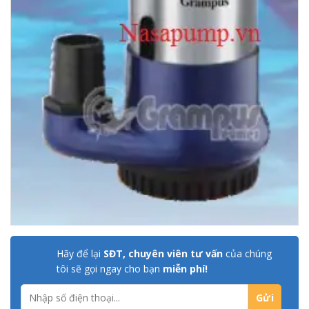
Hãy để lại
SĐT, chuyên viên tư vấn
của chúng
tôi sẽ gọi ngay cho bạn
miễn phí!