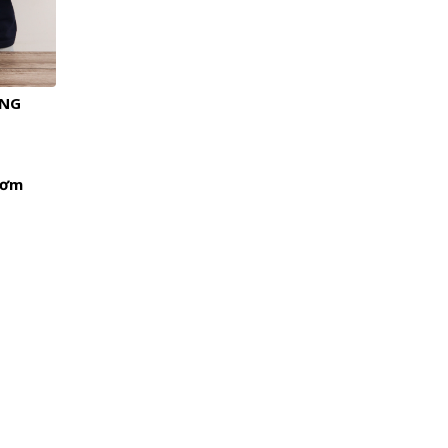
ỤNG
bơm