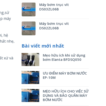
Máy bơm trục vít
DS03ZL06B
ng,sử
úp máy
Máy bơm trục vít
DS02ZL06B
ơi, hệ
hất nhẹ,
Bài viết mới nhất
Mẹo hữu ích khi sử dụng
t xứ và
bơm Elanta BFDSQ050
ƯU ĐIỂM MÁY BƠM NƯỚC
EP-10M
MẸO HỮU ÍCH CHO VIỆC SỬ
DỤNG VÀ BẢO QUẢN MÁY
BƠM NƯỚC