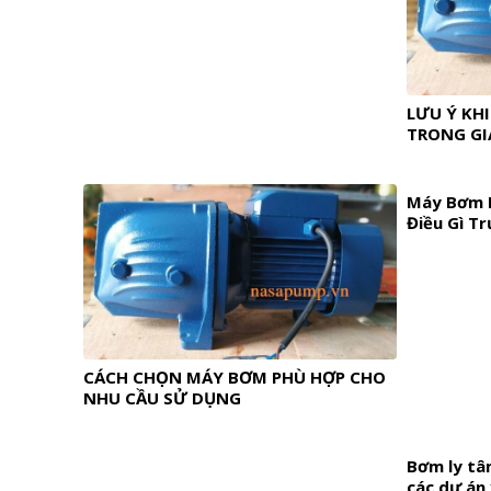
LƯU Ý KH
TRONG GI
Máy Bơm N
Điều Gì T
CÁCH CHỌN MÁY BƠM PHÙ HỢP CHO
NHU CẦU SỬ DỤNG
Bơm ly tâ
các dự án