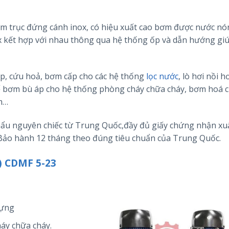
ơm trục đứng cánh inox, có hiệu xuất cao bơm được nước nó
 kết hợp với nhau thông qua hệ thống ốp và dẫn hướng gi
p, cứu hoả, bơm cấp cho các hệ thống
lọc nước
, lò hơi nồi h
để bơm bù áp cho hệ thống phòng cháy chữa cháy, bơm hoá c
m…
u nguyên chiếc từ Trung Quốc,đầy đủ giấy chứng nhận xuấ
ảo hành 12 tháng theo đúng tiêu chuẩn của Trung Quốc.
 CDMF 5-23
dựng
áy chữa cháy.