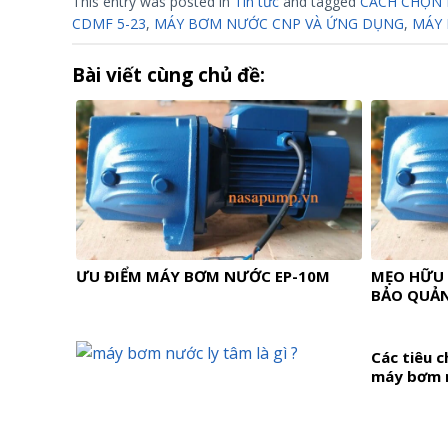
This entry was posted in
Tin tức
and tagged
CÁCH CHỌN
CDMF 5-23
,
MÁY BƠM NƯỚC CNP VÀ ỨNG DỤNG
,
MÁY 
Bài viết cùng chủ đề:
ƯU ĐIỂM MÁY BƠM NƯỚC EP-10M
MẸO HỮU 
BẢO QUẢ
Các tiêu c
máy bơm 