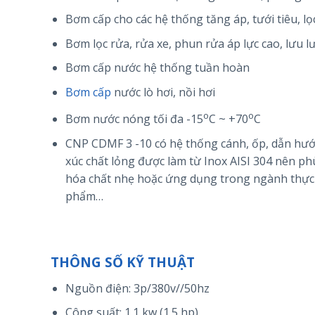
Bơm cấp cho các hệ thống tăng áp, tưới tiêu, lọ
Bơm lọc rửa, rửa xe, phun rửa áp lực cao, lưu l
Bơm cấp nước hệ thống tuần hoàn
Bơm cấp
nước lò hơi, nồi hơi
o
o
Bơm nước nóng tối đa -15
C ~ +70
C
CNP CDMF 3 -10 có hệ thống cánh, ốp, dẫn hướ
xúc chất lỏng được làm từ Inox AISI 304 nên p
hóa chất nhẹ hoặc ứng dụng trong ngành thực 
phẩm…
THÔNG SỐ KỸ THUẬT
Nguồn điện: 3p/380v//50hz
Công suất: 1.1 kw (1.5 hp)