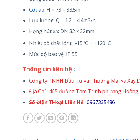
Cột áp
: H = 73 – 33.5m
Lưu lượng: Q = 1.2 – 4.4m3/h
Họng hút xả: DN 32 x 32mm
o
o
Nhiệt độ chất lỏng: -15
C ~ +120
C
Mức độ bảo vệ: IP 55
Thông tin liên hệ
:
Công ty TNHH Đầu Tư và Thương Mại và Xây
Địa Chỉ : 465 đường Tam Trinh phường Hoàng
Số Điện THoại Liên Hệ
:
0967335486