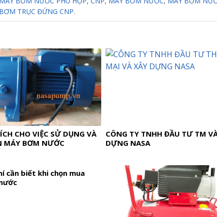
 MÁY BƠM NƯỚC PHÙ HỢP
,
CNP
,
MÁY BƠM NƯỚC
,
MÁY BƠM NƯỚ
BƠM TRỤC ĐỨNG CNP
.
ÍCH CHO VIỆC SỬ DỤNG VÀ
CÔNG TY TNHH ĐẦU TƯ TM VÀ
N MÁY BƠM NƯỚC
DỰNG NASA
hí cần biết khi chọn mua
nước