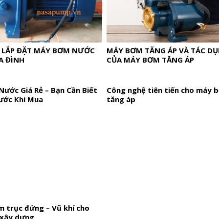
I LẮP ĐẶT MÁY BƠM NƯỚC
MÁY BƠM TĂNG ÁP VÀ TÁC D
A ĐÌNH
CỦA MÁY BƠM TĂNG ÁP
ước Giá Rẻ – Bạn Cần Biết
Công nghệ tiên tiến cho máy 
rước Khi Mua
tăng áp
m trục đứng – Vũ khí cho
 xây dựng