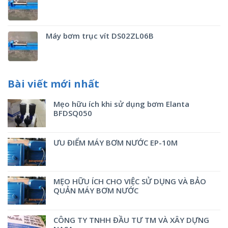
Máy bơm trục vít DS02ZL06B
Bài viết mới nhất
Mẹo hữu ích khi sử dụng bơm Elanta
BFDSQ050
ƯU ĐIỂM MÁY BƠM NƯỚC EP-10M
MẸO HỮU ÍCH CHO VIỆC SỬ DỤNG VÀ BẢO
QUẢN MÁY BƠM NƯỚC
CÔNG TY TNHH ĐẦU TƯ TM VÀ XÂY DỰNG