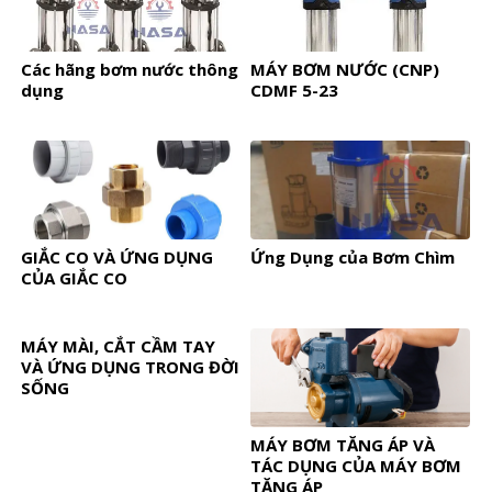
Các hãng bơm nước thông
MÁY BƠM NƯỚC (CNP)
dụng
CDMF 5-23
GIẮC CO VÀ ỨNG DỤNG
Ứng Dụng của Bơm Chìm
CỦA GIẮC CO
MÁY MÀI, CẮT CẦM TAY
VÀ ỨNG DỤNG TRONG ĐỜI
SỐNG
MÁY BƠM TĂNG ÁP VÀ
TÁC DỤNG CỦA MÁY BƠM
TĂNG ÁP