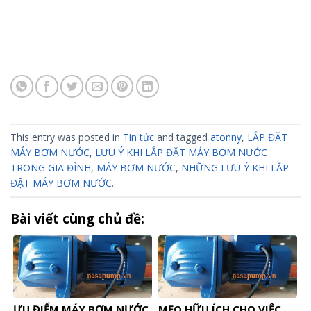
This entry was posted in
Tin tức
and tagged
atonny
,
LẮP ĐẶT
MÁY BƠM NƯỚC
,
LƯU Ý KHI LẮP ĐẶT MÁY BƠM NƯỚC
TRONG GIA ĐÌNH
,
MÁY BƠM NƯỚC
,
NHỮNG LƯU Ý KHI LẮP
ĐẶT MÁY BƠM NƯỚC
.
Bài viết cùng chủ đề:
ƯU ĐIỂM MÁY BƠM NƯỚC
MẸO HỮU ÍCH CHO VIỆC