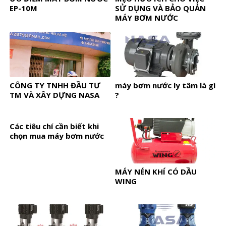
EP-10M
SỬ DỤNG VÀ BẢO QUẢN
MÁY BƠM NƯỚC
CÔNG TY TNHH ĐẦU TƯ
máy bơm nước ly tâm là gì
TM VÀ XÂY DỰNG NASA
?
Các tiêu chí cần biết khi
chọn mua máy bơm nước
MÁY NÉN KHÍ CÓ DẦU
WING