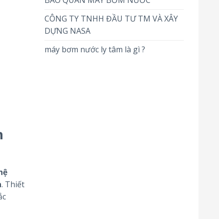
BẢO QUẢN MÁY BƠM NƯỚC
CÔNG TY TNHH ĐẦU TƯ TM VÀ XÂY
DỰNG NASA
máy bơm nước ly tâm là gì ?
h
hệ
h
. Thiết
ắc