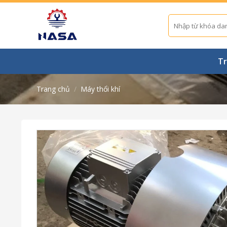
Skip
to
Tìm
kiếm:
content
Tr
Trang chủ
/
Máy thổi khí