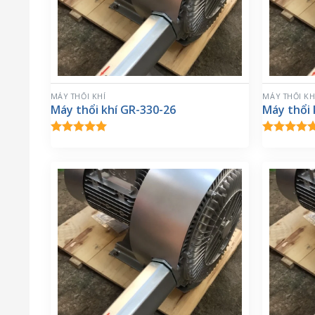
MÁY THỔI KHÍ
MÁY THỔI KH
Máy thổi khí GR-330-26
Máy thổi 
Được xếp
Được xế
hạng
5.00
hạng
5.0
5 sao
5 sa