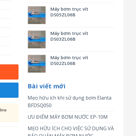
Máy bơm trục vít
DS05ZL06B
Máy bơm trục vít
DS03ZL06B
Máy bơm trục vít
DS02ZL06B
Bài viết mới
Mẹo hữu ích khi sử dụng bơm Elanta
BFDSQ050
line
ƯU ĐIỂM MÁY BƠM NƯỚC EP-10M
MẸO HỮU ÍCH CHO VIỆC SỬ DỤNG VÀ