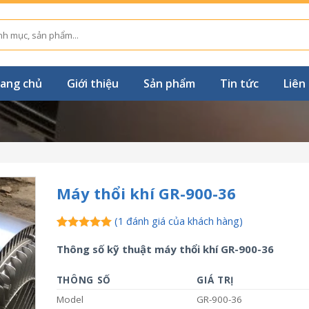
ang chủ
Giới thiệu
Sản phẩm
Tin tức
Liên
Máy thổi khí GR-900-36
(
1
đánh giá của khách hàng)
5.00
1
trên 5
Thông số kỹ thuật máy thổi khí GR-900-36
dựa trên
đánh giá
THÔNG SỐ
GIÁ TRỊ
Model
GR-900-36