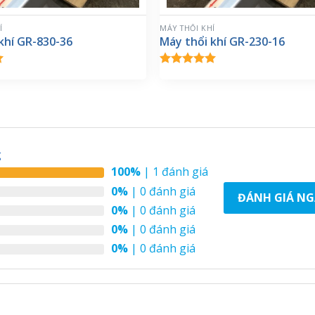
Í
MÁY THỔI KHÍ
khí GR-830-36
Máy thổi khí GR-230-16
p
Được xếp
0
hạng
5.00
o
5 sao
g
100%
| 1 đánh giá
0%
| 0 đánh giá
ĐÁNH GIÁ NG
0%
| 0 đánh giá
0%
| 0 đánh giá
0%
| 0 đánh giá