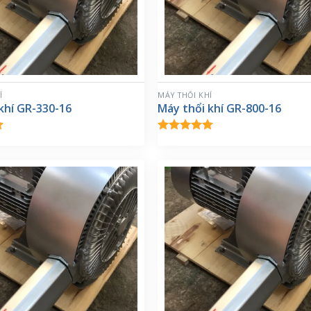
Í
MÁY THỔI KHÍ
khí GR-330-16
Máy thổi khí GR-800-16
p
Được xếp
0
hạng
5.00
o
5 sao