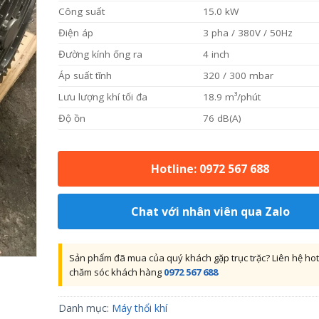
Công suất
15.0 kW
Điện áp
3 pha / 380V / 50Hz
Đường kính ống ra
4 inch
Áp suất tĩnh
320 / 300 mbar
Lưu lượng khí tối đa
18.9 m³/phút
Độ ồn
76 dB(A)
Hotline: 0972 567 688
Chat với nhân viên qua Zalo
Sản phẩm đã mua của quý khách gặp trục trặc? Liên hệ hot
chăm sóc khách hàng
0972 567 688
Danh mục:
Máy thổi khí