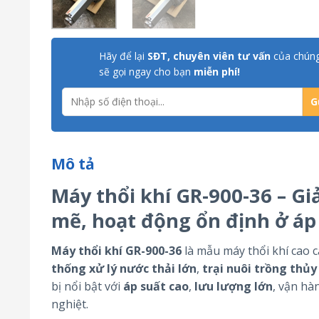
Hãy để lại
SĐT, chuyên viên tư vấn
của chúng
sẽ gọi ngay cho bạn
miễn phí!
Mô tả
Máy thổi khí GR-900-36 – G
mẽ, hoạt động ổn định ở áp
Máy thổi khí GR-900-36
là mẫu máy thổi khí cao 
thống xử lý nước thải lớn
,
trại nuôi trồng thủy
bị nổi bật với
áp suất cao
,
lưu lượng lớn
, vận hà
nghiệt.