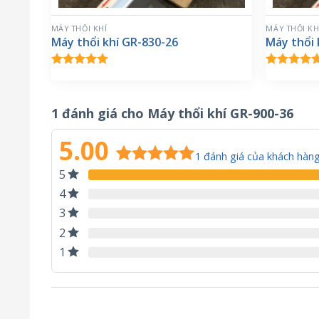
MÁY THỔI KHÍ
MÁY THỔI KH
Máy thổi khí GR-830-26
Máy thổi 
Được xếp
Được xế
hạng
5.00
hạng
5.0
5 sao
5 sa
1 đánh giá cho
Máy thổi khí GR-900-36
5.00
1
đánh giá của khách hàn
5
5.00
1
trên 5
dựa trên
4
đánh giá
3
2
1