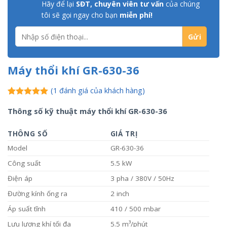
Hãy để lại
SĐT, chuyên viên tư vấn
của chúng
tôi sẽ gọi ngay cho bạn
miễn phí!
Máy thổi khí GR-630-36
(
1
đánh giá của khách hàng)
5.00
1
trên 5
Thông số kỹ thuật máy thổi khí GR-630-36
dựa trên
đánh giá
THÔNG SỐ
GIÁ TRỊ
Model
GR-630-36
Công suất
5.5 kW
Điện áp
3 pha / 380V / 50Hz
Đường kính ống ra
2 inch
Áp suất tĩnh
410 / 500 mbar
Lưu lượng khí tối đa
5.5 m³/phút