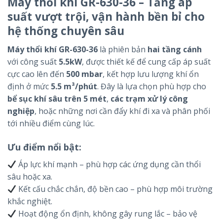
Máy thổi khí GR-630-36 – Tăng áp
suất vượt trội, vận hành bền bỉ cho
hệ thống chuyên sâu
Máy thổi khí GR-630-36
là phiên bản
hai tầng cánh
với công suất
5.5kW
, được thiết kế để cung cấp áp suất
cực cao lên đến
500 mbar
, kết hợp lưu lượng khí ổn
định ở mức
5.5 m³/phút
. Đây là lựa chọn phù hợp cho
bể sục khí sâu trên 5 mét
,
các trạm xử lý công
nghiệp
, hoặc những nơi cần đẩy khí đi xa và phân phối
tới nhiều điểm cùng lúc.
Ưu điểm nổi bật:
Áp lực khí mạnh – phù hợp các ứng dụng cần thổi
sâu hoặc xa.
Kết cấu chắc chắn, độ bền cao – phù hợp môi trường
khắc nghiệt.
Hoạt động ổn định, không gây rung lắc – bảo vệ