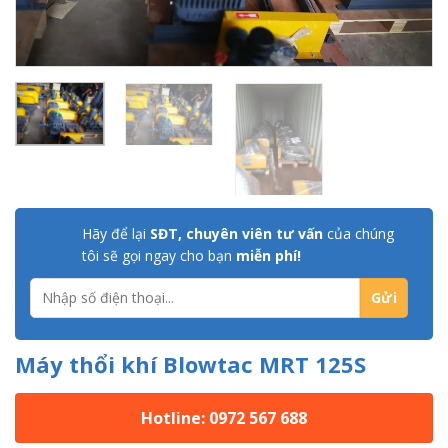
Hãy để lại
SĐT, chuyên viên tư vấn
của chúng
tôi sẽ gọi ngay cho bạn
miễn phí!
Máy thổi khí Blowtac MRT 125S
Hotline: 0972 567 688