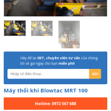
Hãy để lại
SĐT, chuyên viên tư vấn
của chúng
tôi sẽ gọi ngay cho bạn
miễn phí!
Máy thổi khí Blowtac MRT 100
Hotline: 0972 567 688