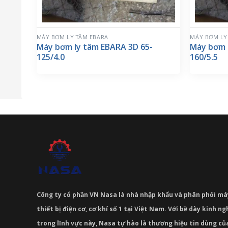
MÁY BƠM LY TÂM EBARA
MÁY BƠM LY
Máy bơm ly tâm EBARA 3D 65-
Máy bơm 
125/4.0
160/5.5
Công ty cổ phần VN Nasa là nhà nhập khẩu và phân phối m
thiết bị điện cơ, cơ khí số 1 tại Việt Nam. Với bề dày kinh 
trong lĩnh vực này, Nasa tự hào là thương hiệu tin dùng c