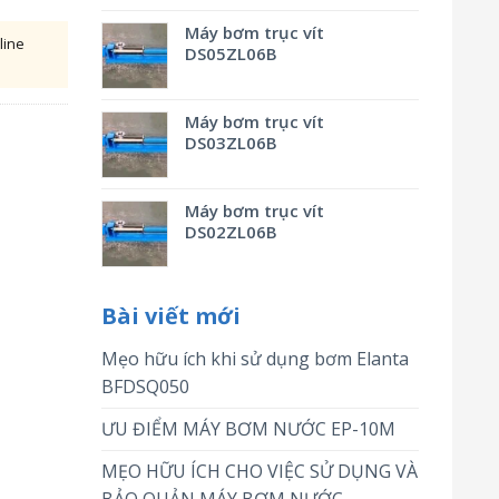
Máy bơm trục vít
line
DS05ZL06B
Máy bơm trục vít
DS03ZL06B
Máy bơm trục vít
DS02ZL06B
Bài viết mới
Mẹo hữu ích khi sử dụng bơm Elanta
BFDSQ050
ƯU ĐIỂM MÁY BƠM NƯỚC EP-10M
MẸO HỮU ÍCH CHO VIỆC SỬ DỤNG VÀ