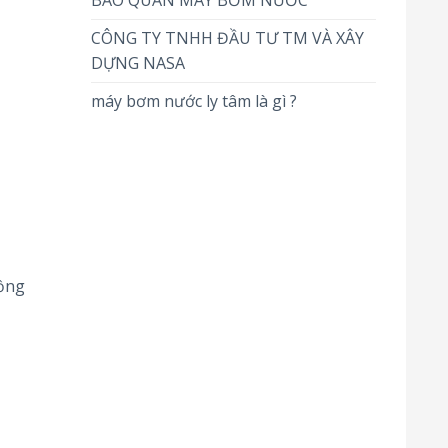
BẢO QUẢN MÁY BƠM NƯỚC
CÔNG TY TNHH ĐẦU TƯ TM VÀ XÂY
DỰNG NASA
máy bơm nước ly tâm là gì ?
ồng