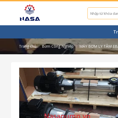
Skip
to
Tìm
kiếm:
content
Tr
Trang chủ
/
Bơm Công Nghiệp
/
MÁY BƠM LY TÂM EB