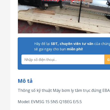
Hãy để lại
SĐT, chuyên viên tư vấn
của chúng
sẽ gọi ngay cho bạn
miễn phí!
Mô tả
Thông số kỹ thuật Máy bơm ly tâm trục đứng EB
Model: EVMSG 15 5N5 Q1BEG E/5.5