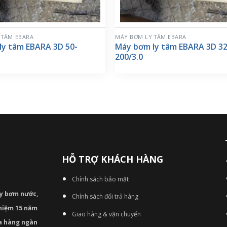
 TÂM EBARA
MÁY BƠM LY TÂM EBARA
ly tâm EBARA 3D 50-
Máy bơm ly tâm EBARA 3D 32
200/3.0
HỖ TRỢ KHÁCH HÀNG
Chính sách bảo mật
áy bơm
nước,
Chính sách đổi trả hàng
nghiệm 15 năm
Giao hàng & vận chuyển
ủa hàng ngàn