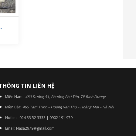
-
THÔNG TIN LIÊN HỆ
Miền Nam:
480 Đường 51, Phường Phú Tân, TP Bình Dương
Miền Bắc:
465 Tam Trinh – Hoàng Văn Thụ – Hoàng Mai – Hà Nội
Hotline: 024 33 52 3333 | 0902 191 979
Email: Nasa2979@gmail.com