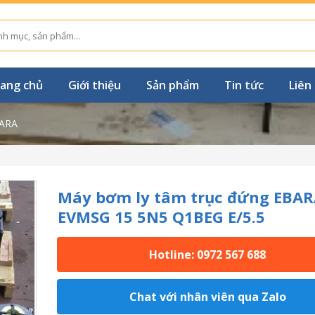
ang chủ
Giới thiệu
Sản phẩm
Tin tức
Liên
ARA
Máy bơm ly tâm trục đứng EBAR
EVMSG 15 5N5 Q1BEG E/5.5
Hotline: 0972 567 688
Chat với nhân viên qua Zalo