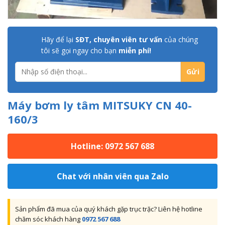
Hãy để lại
SĐT, chuyên viên tư vấn
của chúng
tôi sẽ gọi ngay cho bạn
miễn phí!
Máy bơm ly tâm MITSUKY CN 40-
160/3
Hotline: 0972 567 688
Chat với nhân viên qua Zalo
Sản phẩm đã mua của quý khách gặp trục trặc? Liên hệ hotline
chăm sóc khách hàng
0972 567 688