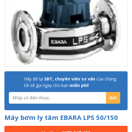
Hãy để lại
SĐT, chuyên viên tư vấn
của chúng
tôi sẽ gọi ngay cho bạn
miễn phí!
Máy bơm ly tâm EBARA LPS 50/150