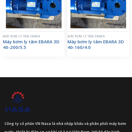
MÁY BƠM LY TÂM EBARA
MÁY BƠM LY TÂM EBARA
Máy bơm ly tâm EBARA 3D
Máy bơm ly tâm EBARA 3D
40-200/5.5
40-160/4.0
Công ty cổ phần VN Nasa là nhà nhập khẩu và phân phối máy bơm
nước, thiết bị điện cơ, cơ khí số 1 tại Việt Nam. Với bề dày kinh