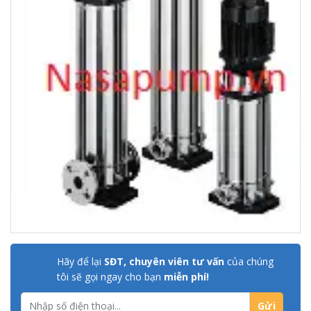
Hãy để lại
SĐT, chuyên viên tư vấn
của chúng
tôi sẽ gọi ngay cho bạn
miễn phí!