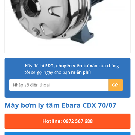
Hãy để lại
SĐT, chuyên viên tư vấn
của chúng
tôi sẽ gọi ngay cho bạn
miễn phí!
Máy bơm ly tâm Ebara CDX 70/07
Hotline: 0972 567 688