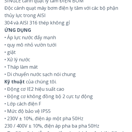
SINGLE cánh quạt ly tâm ĐIỆN BƠM
Độc cánh quạt máy bơm điện ly tâm với các bộ phận
thủy lực trong AISI
304 và AISI 316 thép không gỉ
ỨNG DỤNG
• Áp lực nước đẩy mạnh
• quy mô nhỏ vườn tưới
• giặt
• Xử lý nước
• Tháp làm mát
• Di chuyển nước sạch nói chung
Kỹ thuật
của chúng tôi.
• Động cơ IE2 hiệu suất cao
• Động cơ không đồng bộ 2 cực tự động
• Lớp cách điện F
• Mức độ bảo vệ IP55
• 230V ± 10%, điện áp một pha 50Hz
230 / 400V ± 10%, điện áp pha ba pha 50Hz