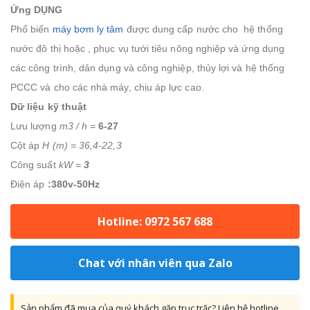
Ứng DỤNG
Phổ biến
máy bơm ly tâm
được dung cấp nước cho hệ thống
nước đô thị hoặc , phục vụ tưới tiêu nông nghiệp và ứng dụng
các công trình, dân dụng và công nghiệp, thủy lợi và hệ thống
PCCC và cho các nhà máy, chịu áp lực cao.
Dữ liệu kỹ thuật
Lưu lượng
m3 / h =
6-27
Cột áp
H (m) = 36,4-22,3
Công suất
kW =
3
Điện áp
:380v-50Hz
Hotline: 0972 567 688
Chat với nhân viên qua Zalo
Sản phẩm đã mua của quý khách gặp trục trặc? Liên hệ hotline