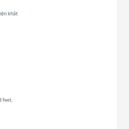
iện khắt
 feet.