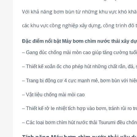
Với khả năng bơm bùn từ những khu vực khó khăn
các khu vực công nghiệp xây dựng, công trình đô t
Đặc điểm nổi bật Máy bơm chìm nước thải xây 
– Gang đúc chống mài mòn cao giúp tăng cường tuổ
– Thiết kế xoắn ốc cho phép hút những chất rắn, đá,
– Trang bị động cơ 4 cực mạnh mẻ, bơm bùn với hiệ
– Vật liệu chống mài mòi cao
– Thiết kế rở le nhiệt tích hợp vào bơm, tránh rủi ro 
– Các loại bơm chìm hút nước thải Tsurumi đều chố
Tính năng Máy bơm chìm nước thải xây 