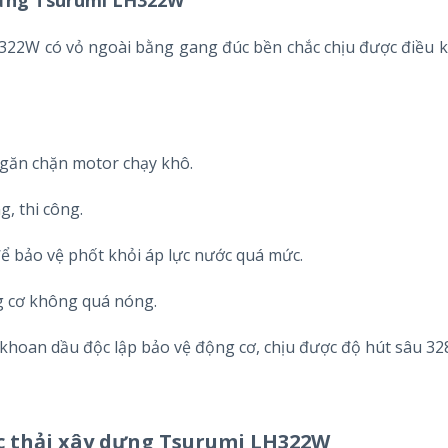
22W có vỏ ngoài bằng gang đúc bền chắc chịu được điều k
ngăn chặn motor chạy khô.
, thi công.
 bảo vệ phốt khỏi áp lực nước quá mức.
ng cơ không quá nóng.
khoan dầu độc lập bảo vệ động cơ, chịu được độ hút sâu 328
 thải xây dựng Tsurumi LH322W