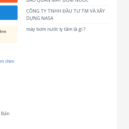
BẢO QUẢN MÁY BƠM NƯỚC
CÔNG TY TNHH ĐẦU TƯ TM VÀ XÂY
DỰNG NASA
máy bơm nước ly tâm là gì ?
line
m chìm
t Bản