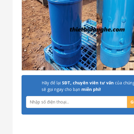
Hãy để lại
SĐT, chuyên viên tư vấn
của chúng
sẽ gọi ngay cho bạn
miễn phí!