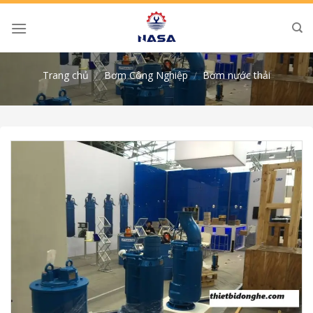
Skip
to
content
Trang chủ
/
Bơm Công Nghiệp
/
Bơm nước thải