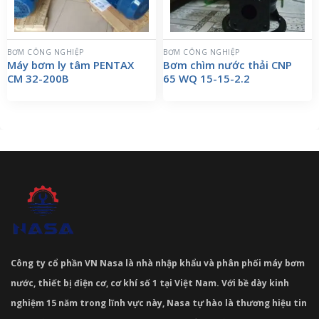
BƠM CÔNG NGHIỆP
BƠM CÔNG NGHIỆP
Máy bơm ly tâm PENTAX
Bơm chìm nước thải CNP
CM 32-200B
65 WQ 15-15-2.2
Công ty cổ phần VN Nasa là nhà nhập khẩu và phân phối máy bơm
nước, thiết bị điện cơ, cơ khí số 1 tại Việt Nam. Với bề dày kinh
nghiệm 15 năm trong lĩnh vực này, Nasa tự hào là thương hiệu tin