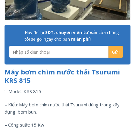
Hãy để lại
SĐT, chuyên viên tư vấn
của chúng
tôi sẽ gọi ngay cho bạn
miễn phí!
Máy bơm chìm nước thải Tsurumi
KRS 815
‘- Model: KRS 815
– Kiểu: Máy bơm chìm nước thải Tsurumi dùng trong xây
dựng, bơm bùn.
– Công suất: 15 Kw