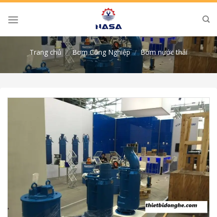
Skip
to
content
Trang chủ
/
Bơm Công Nghiệp
/
Bơm nước thải