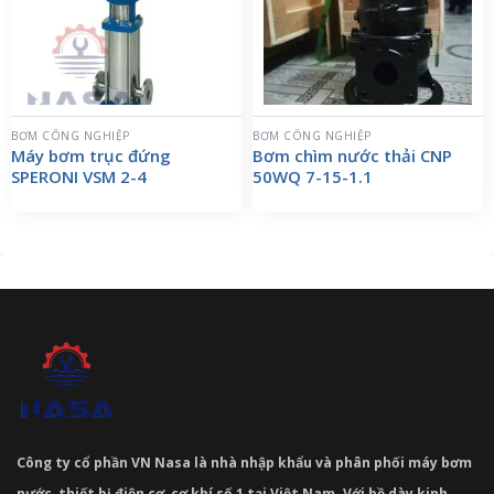
BƠM CÔNG NGHIỆP
BƠM CÔNG NGHIỆP
Máy bơm trục đứng
Bơm chìm nước thải CNP
SPERONI VSM 2-4
50WQ 7-15-1.1
Công ty cổ phần VN Nasa là nhà nhập khẩu và phân phối máy bơm
nước, thiết bị điện cơ, cơ khí số 1 tại Việt Nam. Với bề dày kinh