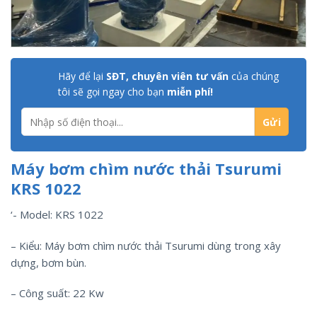
Hãy để lại
SĐT, chuyên viên tư vấn
của chúng
tôi sẽ gọi ngay cho bạn
miễn phí!
Máy bơm chìm nước thải Tsurumi
KRS 1022
‘- Model: KRS 1022
– Kiểu: Máy bơm chìm nước thải Tsurumi dùng trong xây
dựng, bơm bùn.
– Công suất: 22 Kw