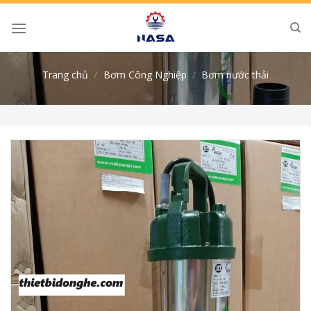
Skip
to
content
Trang chủ
/
Bơm Công Nghiệp
/
Bơm nước thải