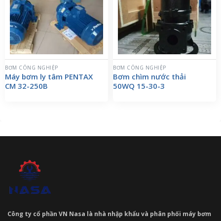
BƠM CÔNG NGHIỆP
BƠM CÔNG NGHIỆP
Máy bơm ly tâm PENTAX
Bơm chìm nước thải
CM 32-250B
50WQ 15-30-3
Công ty cổ phần VN Nasa là nhà nhập khẩu và phân phối máy bơm