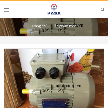
Skip
to
content
Trang chủ
/
Sản phẩm khác