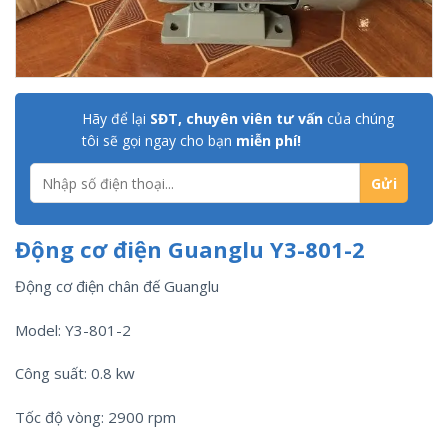
Hãy để lại
SĐT, chuyên viên tư vấn
của chúng
tôi sẽ gọi ngay cho bạn
miễn phí!
Động cơ điện Guanglu Y3-801-2
Động cơ điện chân đế Guanglu
Model: Y3-801-2
Công suất: 0.8 kw
Tốc độ vòng: 2900 rpm