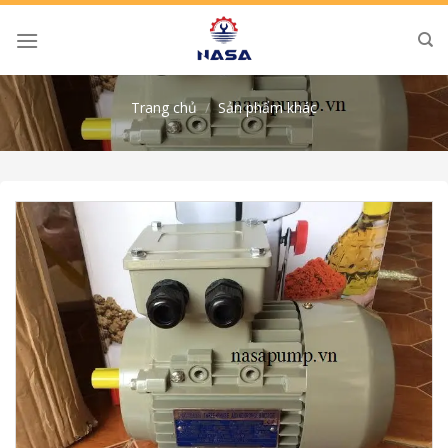
Skip
to
content
Trang chủ
/
Sản phẩm khác