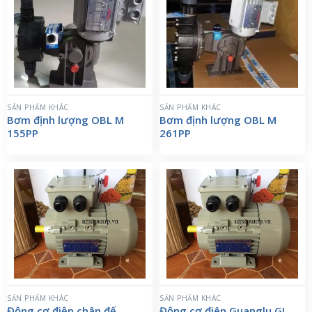
SẢN PHẨM KHÁC
SẢN PHẨM KHÁC
Bơm định lượng OBL M
Bơm định lượng OBL M
155PP
261PP
SẢN PHẨM KHÁC
SẢN PHẨM KHÁC
Động cơ điện chân đế
Động cơ điên Guanglu GL