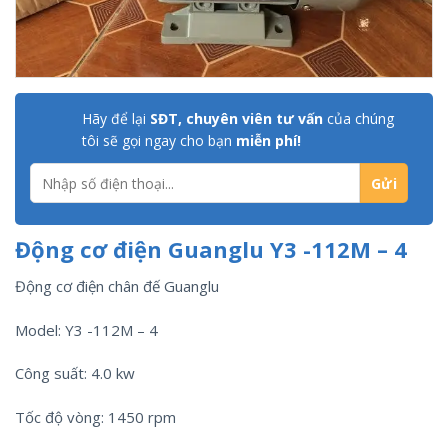
Hãy để lại
SĐT, chuyên viên tư vấn
của chúng
tôi sẽ gọi ngay cho bạn
miễn phí!
Động cơ điện Guanglu Y3 -112M – 4
Động cơ điện chân đế Guanglu
Model: Y3 -112M – 4
Công suất: 4.0 kw
Tốc độ vòng: 1450 rpm