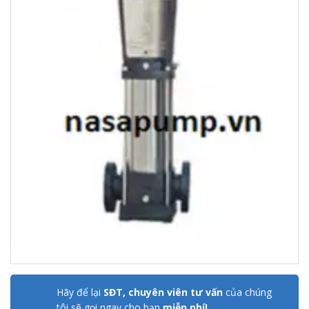
Hãy để lại
SĐT, chuyên viên tư vấn
của chúng
tôi sẽ gọi ngay cho bạn
miễn phí!