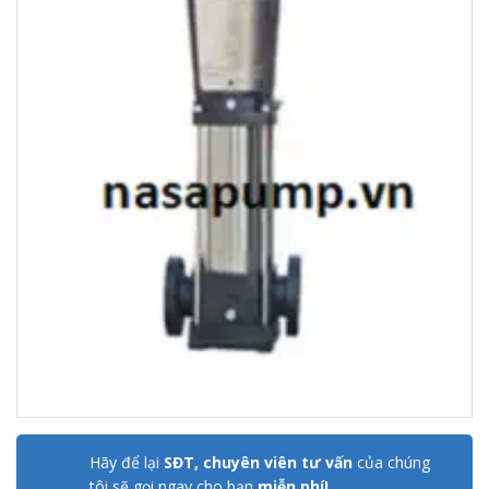
Hãy để lại
SĐT, chuyên viên tư vấn
của chúng
tôi sẽ gọi ngay cho bạn
miễn phí!