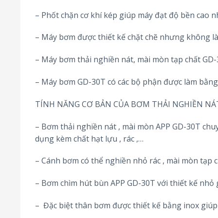
– Phốt chặn cơ khí kép giúp máy đạt độ bền cao n
– Máy bơm được thiết kế chặt chẽ nhưng không l
– Máy bơm thải nghiền nát, mài mòn tạp chất GD-
– Máy bơm GD-30T có các bộ phận được làm bằng t
TÍNH NĂNG CƠ BẢN CỦA BƠM THẢI NGHIỀN NÁ
– Bơm thải nghiền nát , mài mòn APP GD-30T chuyên
dụng kèm chất hạt lựu , rác ,…
– Cánh bơm có thể nghiền nhỏ rác , mài mòn tạp c
– Bơm chìm hút bùn APP GD-30T với thiết kế nhỏ 
– Đặc biệt thân bơm được thiết kế bằng inox giúp 