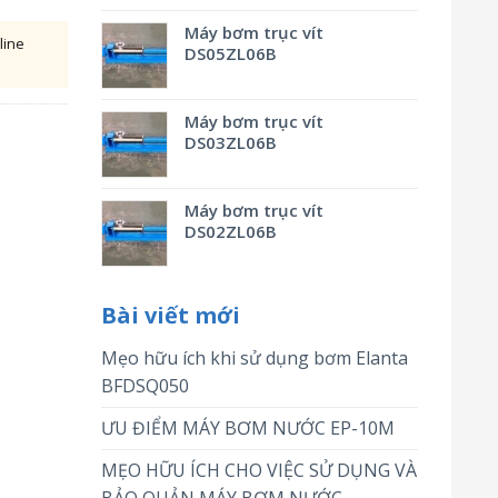
Máy bơm trục vít
line
DS05ZL06B
Máy bơm trục vít
DS03ZL06B
Máy bơm trục vít
DS02ZL06B
Bài viết mới
Mẹo hữu ích khi sử dụng bơm Elanta
BFDSQ050
ƯU ĐIỂM MÁY BƠM NƯỚC EP-10M
MẸO HỮU ÍCH CHO VIỆC SỬ DỤNG VÀ