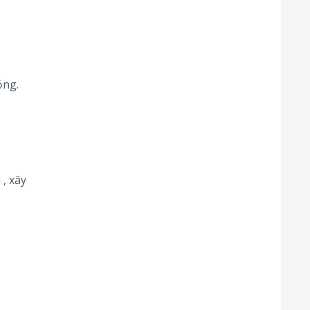
ỏng.
, xây