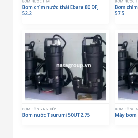
BƠM NƯỚC THẢI
BƠM NƯỚC T
Bơm chìm nước thải Ebara 80 DFJ
Bơm chìm
52.2
57.5
BƠM CÔNG NGHIỆP
BƠM CÔNG N
Bơm nước Tsurumi 50UT2.75
Máy bơm 