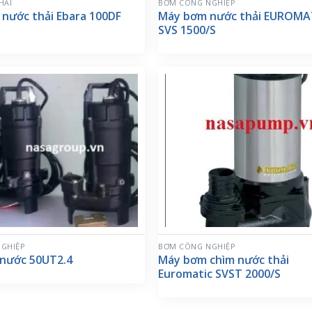
HẢI
BƠM CÔNG NGHIỆP
 nước thải Ebara 100DF
Máy bơm nước thải EUROMA
SVS 1500/S
GHIỆP
BƠM CÔNG NGHIỆP
nước 50UT2.4
Máy bơm chìm nước thải
Euromatic SVST 2000/S