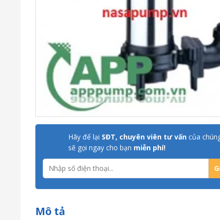
Hãy để lại
SĐT, chuyên viên tư vấn
của chúng
sẽ gọi ngay cho bạn
miễn phí!
Mô tả