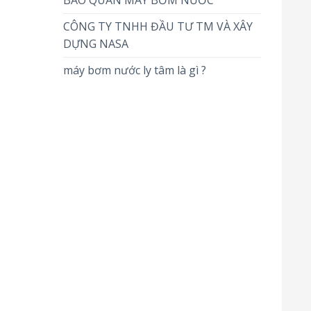
BẢO QUẢN MÁY BƠM NƯỚC
CÔNG TY TNHH ĐẦU TƯ TM VÀ XÂY
DỰNG NASA
máy bơm nước ly tâm là gì ?