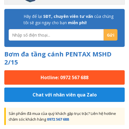
Hãy để lại
SĐT, chuyên viên tư vấn
của chúng
tôi sẽ gọi ngay cho bạn
miễn phí!
Bơm đa tầng cánh PENTAX MSHD
2/15
Hotline: 0972 567 688
Chat với nhân viên qua Zalo
Sản phẩm đã mua của quý khách gặp trục trặc? Liên hệ hotline
chăm sóc khách hàng
0972 567 688