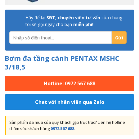
Hãy để lại
SĐT, chuyên viên tư vấn
của chúng
tôi sẽ gọi ngay cho bạn
miễn phí!
Bơm đa tầng cánh PENTAX MSHC
3/18,5
Hotline: 0972 567 688
Chat với nhân viên qua Zalo
Sản phẩm đã mua của quý khách gặp trục trặc? Liên hệ hotline
chăm sóc khách hàng
0972 567 688